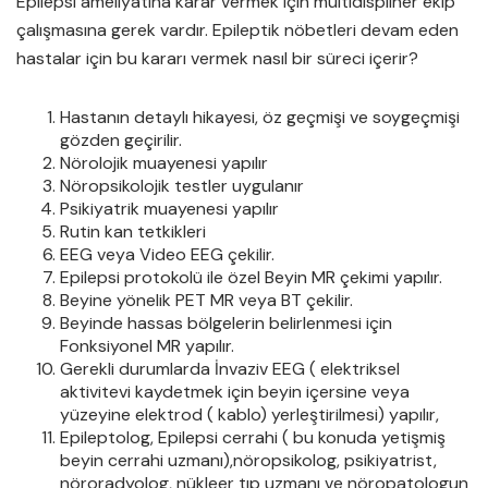
Epilepsi ameliyatına karar vermek için multidispliner ekip
çalışmasına gerek vardır. Epileptik nöbetleri devam eden
hastalar için bu kararı vermek nasıl bir süreci içerir?
Hastanın detaylı hikayesi, öz geçmişi ve soygeçmişi
gözden geçirilir.
Nörolojik muayenesi yapılır
Nöropsikolojik testler uygulanır
Psikiyatrik muayenesi yapılır
Rutin kan tetkikleri
EEG veya Video EEG çekilir.
Epilepsi protokolü ile özel Beyin MR çekimi yapılır.
Beyine yönelik PET MR veya BT çekilir.
Beyinde hassas bölgelerin belirlenmesi için
Fonksiyonel MR yapılır.
Gerekli durumlarda İnvaziv EEG ( elektriksel
aktivitevi kaydetmek için beyin içersine veya
yüzeyine elektrod ( kablo) yerleştirilmesi) yapılır,
Epileptolog, Epilepsi cerrahi ( bu konuda yetişmiş
beyin cerrahi uzmanı),nöropsikolog, psikiyatrist,
nöroradyolog, nükleer tıp uzmanı ve nöropatologun